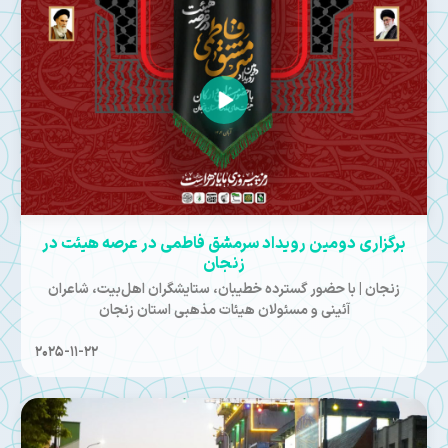
برگزاری دومین رویداد سرمشق فاطمی در عرصه هیئت در
زنجان
زنجان | با حضور گسترده خطیبان، ستایشگران اهل‌بیت، شاعران
آئینی و مسئولان هیئات مذهبی استان زنجان
2025-11-22