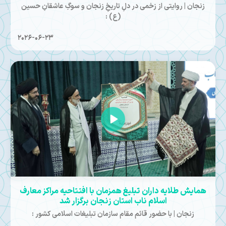
زنجان | روایتی از زخمی در دلِ تاریخِ زنجان و سوگِ عاشقانِ حسین
(ع) :
2026-06-23
همایش طلایه داران تبلیغ همزمان با افتتاحیه مراکز معارف‌
اسلام ناب استان زنجان برگزار شد
زنجان | با حضور قائم مقام سازمان تبلیغات اسلامی کشور :