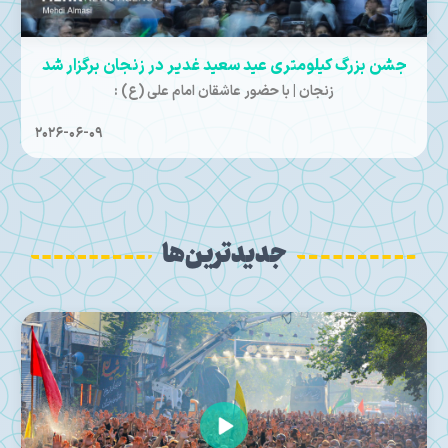
برگزاری دومین رویداد سرمشق فاطمی در عرصه هیئت در
زنجان
زنجان | با حضور گسترده خطیبان، ستایشگران اهل‌بیت، شاعران
آئینی و مسئولان هیئات مذهبی استان زنجان
2025-11-22
جدیدترین‌ها