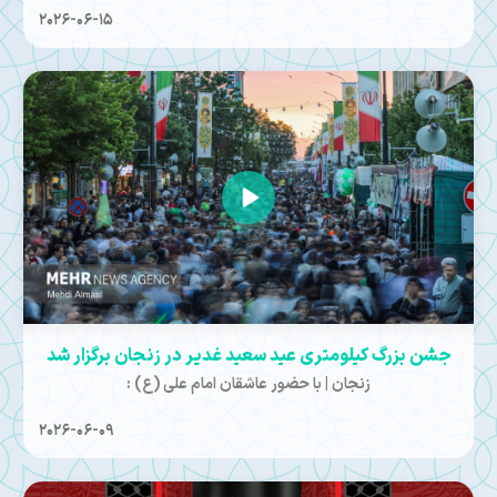
2026-06-15
جشن بزرگ کیلومتری عید سعید غدیر در زنجان برگزار شد
زنجان | با حضور عاشقان امام علی (ع) :
2026-06-09