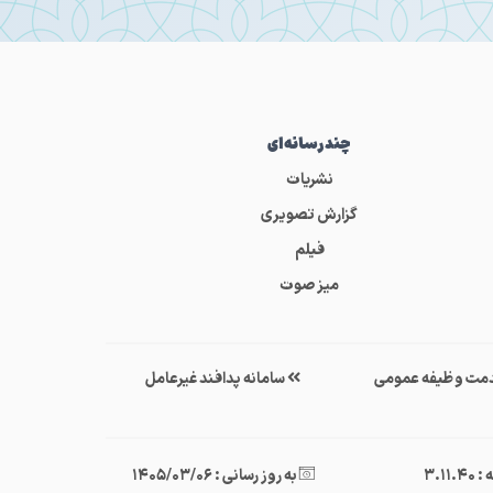
چندرسانه‌ای
نشریات
گزارش تصویری
فیلم
میز صوت
مت وظیفه عمومی
سامانه پدافند غیرعامل
3.11.
به روز رسانی : 1405/03/06