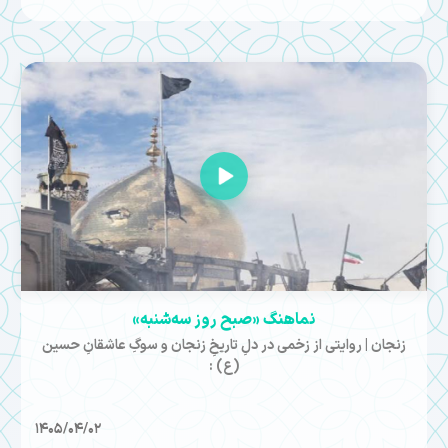
نماهنگ «صبح روز سه‌شنبه»
زنجان | روایتی از زخمی در دلِ تاریخِ زنجان و سوگِ عاشقانِ حسین
(ع) :
1405/04/02