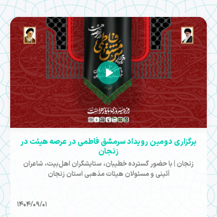
برگزاری دومین رویداد سرمشق فاطمی در عرصه هیئت در
زنجان
زنجان | با حضور گسترده خطیبان، ستایشگران اهل‌بیت، شاعران
آئینی و مسئولان هیئات مذهبی استان زنجان
1404/09/01