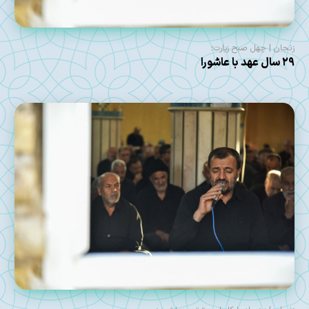
زنجان | چهل صبح زیارت؛
۲۹ سال عهد با عاشورا