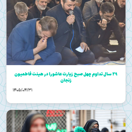
29 سال تداوم چهل صبح زیارت عاشورا در هیئت فاطمیون
زنجان
1405/04/31