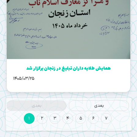
همایش طلایه داران تبلیغ در زنجان برگزار شد
1405/03/25
بعدی
بعدی
1
2
3
4
5
6
7