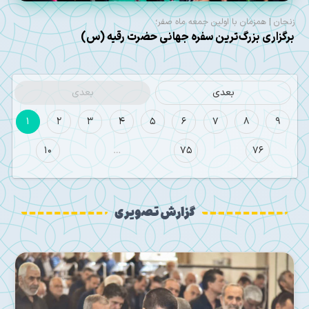
زنجان | همزمان با اولین جمعه ماه صفر؛
برگزاری بزرگ‌ترین سفره جهانی حضرت رقیه (س)
بعدی
بعدی
1
2
3
4
5
6
7
8
9
10
…
75
76
گزارش تصویری