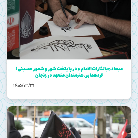
میعاد «یالثارات‌الامام» در پایتخت شور و شعور حسینی؛
گردهمایی هنرمندان متعهد در زنجان
1405/03/31