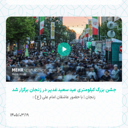
جشن بزرگ کیلومتری عید سعید غدیر در زنجان برگزار شد
زنجان | با حضور عاشقان امام علی (ع) :
1405/03/19