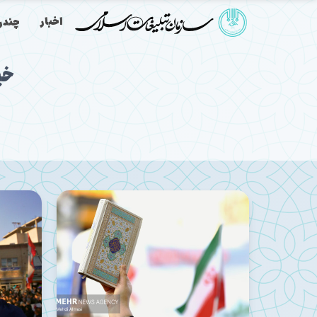
اخبار
چندرس
خی