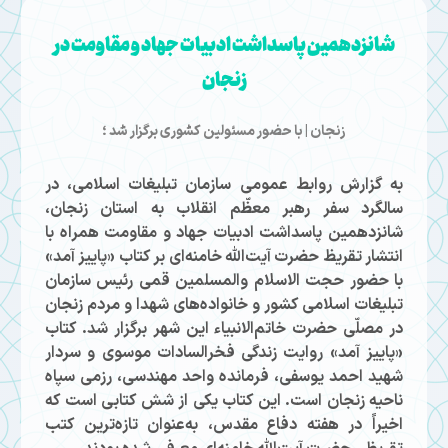
شانزدهمین پاسداشت ادبیات جهاد و مقاومت در
زنجان
زنجان | با حضور مسئولین کشوری برگزار شد ؛
به گزارش روابط عمومی سازمان تبلیغات اسلامی، در
سالگرد سفر رهبر معظّم انقلاب به استان زنجان،
شانزدهمین پاسداشت ادبیات جهاد و مقاومت همراه با
انتشار تقریظ حضرت آیت‌الله خامنه‌ای بر کتاب «پاییز آمد»
با حضور حجت الاسلام والمسلمین قمی رئیس سازمان
تبلیغات اسلامی کشور و خانواده‌های شهدا و مردم زنجان
در مصلّی حضرت خاتم‌الانبیاء این شهر برگزار شد. کتاب
«پاییز آمد» روایت زندگی فخرالسادات موسوی و سردار
شهید احمد یوسفی، فرمانده واحد مهندسی، رزمی سپاه
ناحیه زنجان است. این کتاب یکی از شش کتابی است که
اخیراً در هفته دفاع مقدس، به‌عنوان تازه‌ترین کتب