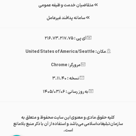
متقاضیان خدمت وظیفه عمومی
سامانه پدافند غیرعامل
آی پی : 216.73.217.75
مکان: United States of America/Seattle
مرورگر: Chrome
نسخه : 3.11.40
به روز رسانی : 1405/03/06
کلیه حقوق مادی و معنوی این سایت محفوظ و متعلق به
سازمان‌تبلیغات‌اسلامی می‌باشد و استفاده از آن با ذکر منبع بلامانع
است.