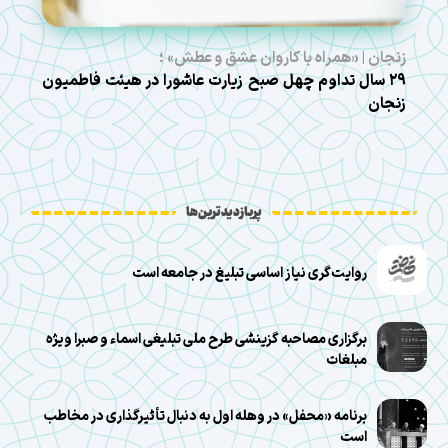
زنجان | «همراه با کاروان عشق و عطش» ؛
۲۹ سال تداوم چهل صبح زیارت عاشورا در هیئت فاطمیون
زنجان
پربازدیدترین‌ها
روایت‌گری نیاز اساسی تبلیغ در جامعه است
برگزاری مصاحبه گزینشی طرح ملی تبلیغی اسماء و صبرا ویژه
مبلغات
برنامه «محفل» در وهله اول به دنبال تأثیرگذاری در مخاطب
است