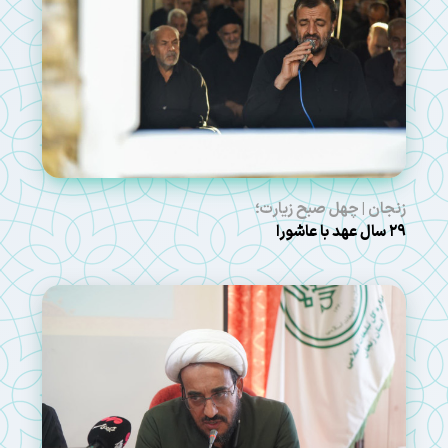
زنجان | چهل صبح زیارت؛
۲۹ سال عهد با عاشورا