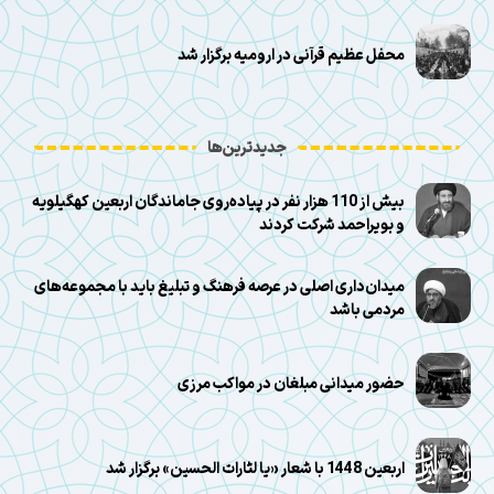
محفل عظیم قرآنی در ارومیه برگزار شد
جدیدترین‌ها
بیش از 110 هزار نفر در پیاده‌روی جاماندگان اربعین کهگیلویه
و بویراحمد شرکت کردند
میدان‌داری اصلی در عرصه فرهنگ و تبلیغ باید با مجموعه‌های
مردمی باشد
حضور میدانی مبلغان در مواکب مرزی
اربعین 1448 با شعار «یا لثارات الحسین» برگزار شد